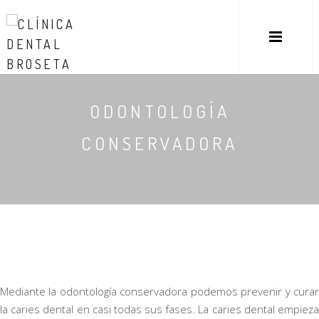
Ranking de las manos de poker.
Casino 20 euros gratis sin depósito España 2026 juega ahora
:
Por el momento, estamos ofreciendo a nuestros jugadores un
bono de 7 bits sin depósito.
ODONTOLOGÍA
Casinos Bizum España 2026 depósito instantáneo
- Dragon
Chase es una máquina tragamonedas de Quickspin.
CONSERVADORA
App tragamonedas dinero real 2026 mejores tragaperras
: Fire
Strike 2 es el último lanzamiento de Pragmatic Play, y sigue al
lanzamiento de otros títulos como North Guardians, Spirit Of
Adventure, Clover Gold, Eye Of Cleopatra, Chicken Chase y
Drill That Gold, entre otros.
Maquinas de tragamonedas gratis para
jugar.
Mediante la odontología conservadora podemos prevenir y curar
la caries dental en casi todas sus fases. La caries dental empieza
Ruleta online dinero real 2026 únete hoy