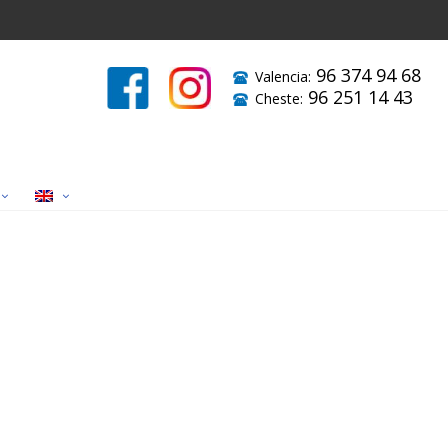
96 374 94 68
Valencia:
96 251 14 43
Cheste:
es (sujeto a la forma de retiro).