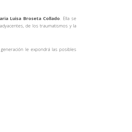
aria Luisa Broseta Collado
. Ella se
 adyacentes, de los traumatismos y la
 generación le expondrá las posibles